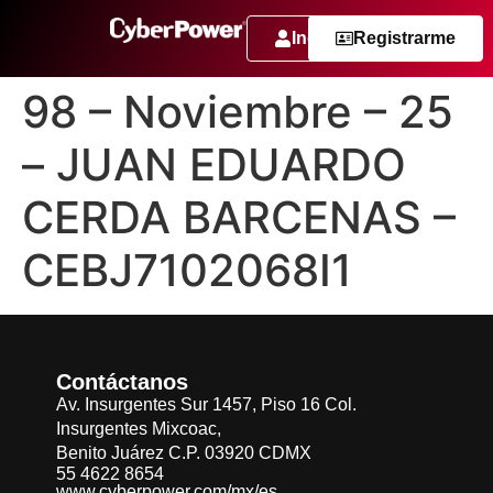
Ingresar
Registrarme
98 – Noviembre – 25
– JUAN EDUARDO
CERDA BARCENAS –
CEBJ7102068I1
Contáctanos
Av. Insurgentes Sur 1457, Piso 16 Col.
Insurgentes Mixcoac,
Benito Juárez C.P. 03920 CDMX
55 4622 8654
www.cyberpower.com/mx/es