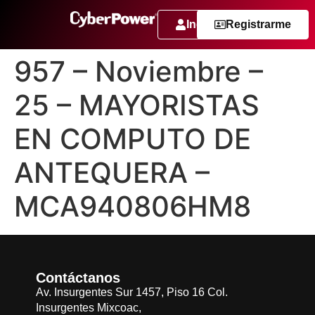
Ingresar
Registrarme
957 – Noviembre –
25 – MAYORISTAS
EN COMPUTO DE
ANTEQUERA –
MCA940806HM8
Contáctanos
Av. Insurgentes Sur 1457, Piso 16 Col.
Insurgentes Mixcoac,