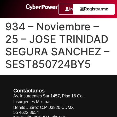
Ingresar
Registrarme
934 – Noviembre –
25 – JOSE TRINIDAD
SEGURA SANCHEZ –
SEST850724BY5
Contáctanos
Av. Insurgentes Sur 1457, Piso 16 Col.
Insurgentes Mixcoac,
Benito Juárez C.P. 03920 CDMX
55 4622 8654
www.cyberpower.com/mx/es