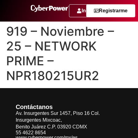
Ingresar
Registrarme
919 – Noviembre –
25 – NETWORK
PRIME –
NPR180215UR2
Contáctanos
Av. Insurgentes Sur 1457, Piso 16 Col.
Insurgentes Mixcoac,
Benito Juárez C.P. 03920 CDMX
55 4622 8654
www.cyberpower.com/mx/es