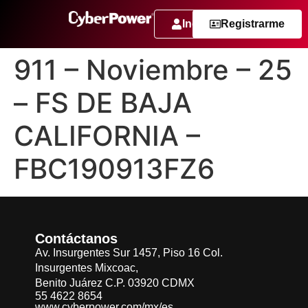
Ingresar
Registrarme
911 – Noviembre – 25
– FS DE BAJA
CALIFORNIA –
FBC190913FZ6
Contáctanos
Av. Insurgentes Sur 1457, Piso 16 Col.
Insurgentes Mixcoac,
Benito Juárez C.P. 03920 CDMX
55 4622 8654
www.cyberpower.com/mx/es