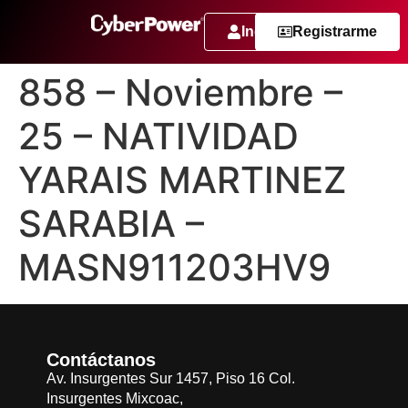
Ingresar
Registrarme
858 – Noviembre –
25 – NATIVIDAD
YARAIS MARTINEZ
SARABIA –
MASN911203HV9
Contáctanos
Av. Insurgentes Sur 1457, Piso 16 Col.
Insurgentes Mixcoac,