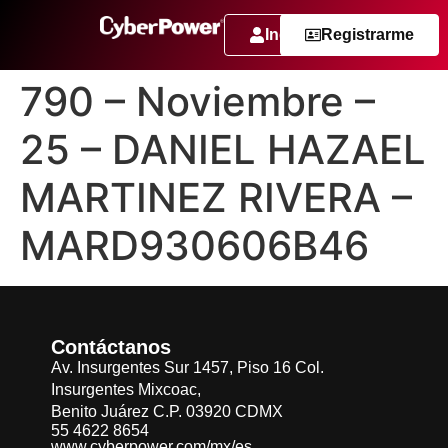
Ingresar
Registrarme
790 – Noviembre –
25 – DANIEL HAZAEL
MARTINEZ RIVERA –
MARD930606B46
Contáctanos
Av. Insurgentes Sur 1457, Piso 16 Col.
Insurgentes Mixcoac,
Benito Juárez C.P. 03920 CDMX
55 4622 8654
www.cyberpower.com/mx/es