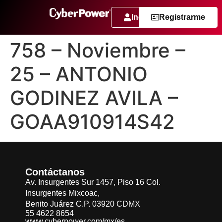
Ingresar
Registrarme
758 – Noviembre –
25 – ANTONIO
GODINEZ AVILA –
GOAA910914S42
Contáctanos
Av. Insurgentes Sur 1457, Piso 16 Col.
Insurgentes Mixcoac,
Benito Juárez C.P. 03920 CDMX
55 4622 8654
www.cyberpower.com/mx/es