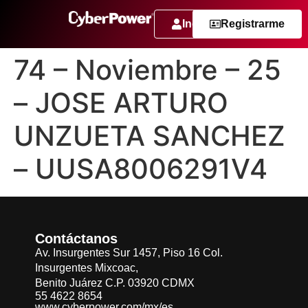
Ingresar
Registrarme
74 – Noviembre – 25
– JOSE ARTURO
UNZUETA SANCHEZ
– UUSA8006291V4
Contáctanos
Av. Insurgentes Sur 1457, Piso 16 Col.
Insurgentes Mixcoac,
Benito Juárez C.P. 03920 CDMX
55 4622 8654
www.cyberpower.com/mx/es