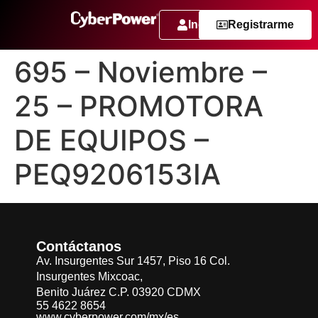
Ingresar
Registrarme
695 – Noviembre –
25 – PROMOTORA
DE EQUIPOS –
PEQ9206153IA
Contáctanos
Av. Insurgentes Sur 1457, Piso 16 Col.
Insurgentes Mixcoac,
Benito Juárez C.P. 03920 CDMX
55 4622 8654
www.cyberpower.com/mx/es