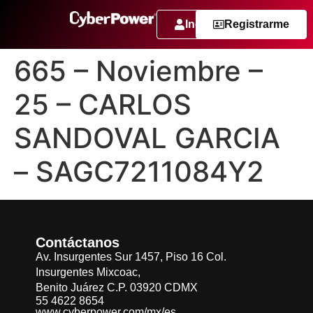
Ingresar
Registrarme
665 – Noviembre –
25 – CARLOS
SANDOVAL GARCIA
– SAGC7211084Y2
Contáctanos
Av. Insurgentes Sur 1457, Piso 16 Col.
Insurgentes Mixcoac,
Benito Juárez C.P. 03920 CDMX
55 4622 8654
www.cyberpower.com/mx/es