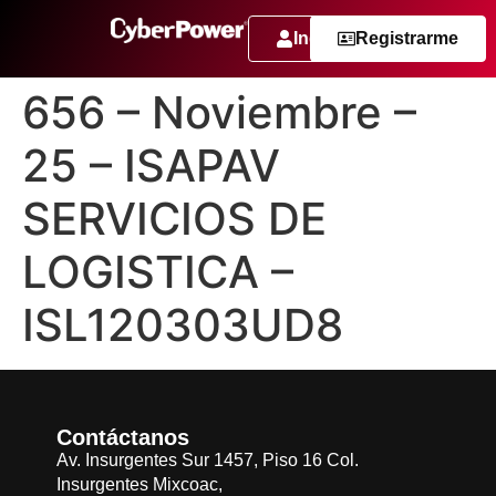
Ingresar
Registrarme
656 – Noviembre –
25 – ISAPAV
SERVICIOS DE
LOGISTICA –
ISL120303UD8
Contáctanos
Av. Insurgentes Sur 1457, Piso 16 Col.
Insurgentes Mixcoac,