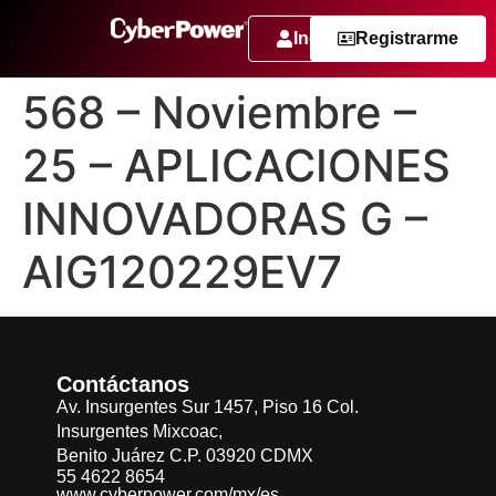
Ingresar
Registrarme
568 – Noviembre –
25 – APLICACIONES
INNOVADORAS G –
AIG120229EV7
Contáctanos
Av. Insurgentes Sur 1457, Piso 16 Col.
Insurgentes Mixcoac,
Benito Juárez C.P. 03920 CDMX
55 4622 8654
www.cyberpower.com/mx/es