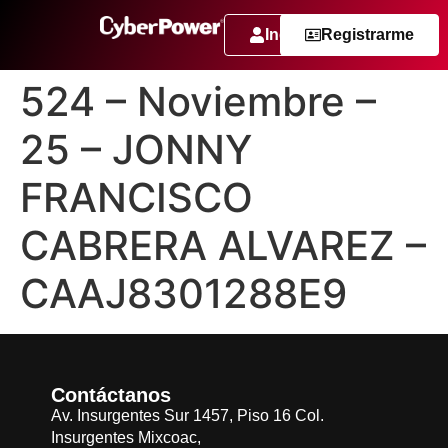
Ingresar
Registrarme
524 – Noviembre –
25 – JONNY
FRANCISCO
CABRERA ALVAREZ –
CAAJ8301288E9
Contáctanos
Av. Insurgentes Sur 1457, Piso 16 Col.
Insurgentes Mixcoac,