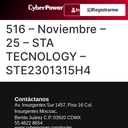
Ingresar
Registrarme
516 – Noviembre –
25 – STA
TECNOLOGY –
STE2301315H4
Contáctanos
Av. Insurgentes Sur 1457, Piso 16 Col.
Insurgentes Mixcoac,
Benito Juárez C.P. 03920 CDMX
55 4622 8654
www.cyberpower.com/mx/es