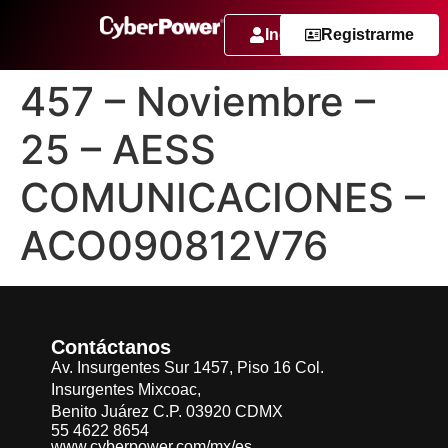
Ingresar
Registrarme
457 – Noviembre –
25 – AESS
COMUNICACIONES –
ACO090812V76
Contáctanos
Av. Insurgentes Sur 1457, Piso 16 Col.
Insurgentes Mixcoac,
Benito Juárez C.P. 03920 CDMX
55 4622 8654
www.cyberpower.com/mx/es