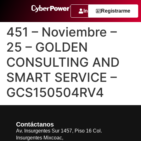
Ingresar
Registrarme
451 – Noviembre –
25 – GOLDEN
CONSULTING AND
SMART SERVICE –
GCS150504RV4
Contáctanos
Av. Insurgentes Sur 1457, Piso 16 Col.
Insurgentes Mixcoac,