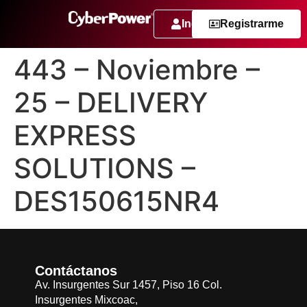
Ingresar
Registrarme
443 – Noviembre –
25 – DELIVERY
EXPRESS
SOLUTIONS –
DES150615NR4
Contáctanos
Av. Insurgentes Sur 1457, Piso 16 Col.
Insurgentes Mixcoac,