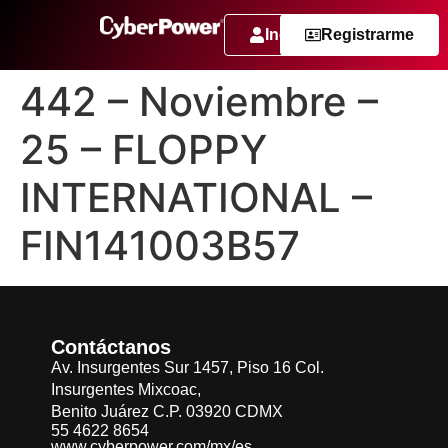
Ingresar
Registrarme
442 – Noviembre –
25 – FLOPPY
INTERNATIONAL –
FIN141003B57
Contáctanos
Av. Insurgentes Sur 1457, Piso 16 Col.
Insurgentes Mixcoac,
Benito Juárez C.P. 03920 CDMX
55 4622 8654
www.cyberpower.com/mx/es