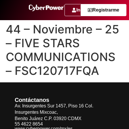
Ingresar
Registrarme
44 – Noviembre – 25
– FIVE STARS
COMMUNICATIONS
– FSC120717FQA
Contáctanos
Av. Insurgentes Sur 1457, Piso 16 Col.
Insurgentes Mixcoac,
Benito Juárez C.P. 03920 CDMX
55 4622 8654
www.cyberpower.com/mx/es