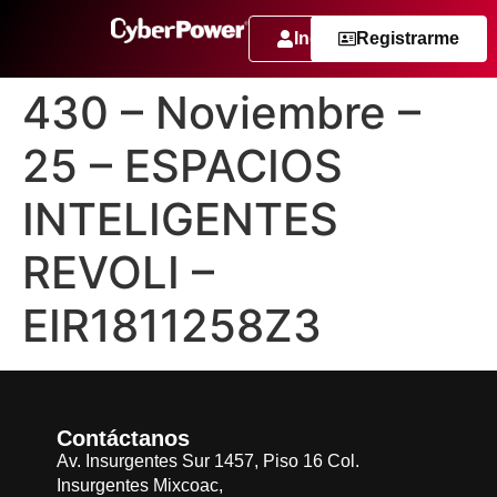
Ingresar
Registrarme
430 – Noviembre –
25 – ESPACIOS
INTELIGENTES
REVOLI –
EIR1811258Z3
Contáctanos
Av. Insurgentes Sur 1457, Piso 16 Col.
Insurgentes Mixcoac,