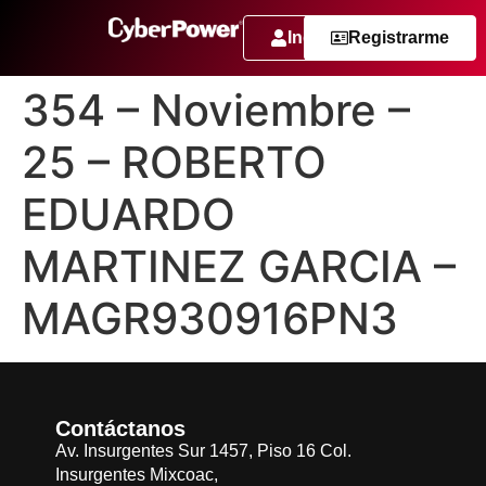
Ingresar
Registrarme
354 – Noviembre –
25 – ROBERTO
EDUARDO
MARTINEZ GARCIA –
MAGR930916PN3
Contáctanos
Av. Insurgentes Sur 1457, Piso 16 Col.
Insurgentes Mixcoac,