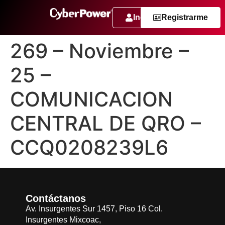
Ingresar
Registrarme
269 – Noviembre –
25 –
COMUNICACION
CENTRAL DE QRO –
CCQ0208239L6
Contáctanos
Av. Insurgentes Sur 1457, Piso 16 Col.
Insurgentes Mixcoac,