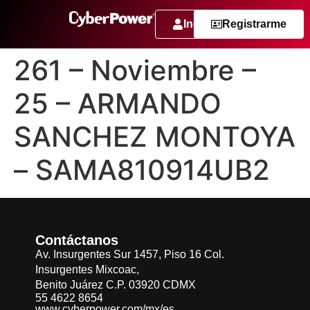
Ingresar
Registrarme
261 – Noviembre –
25 – ARMANDO
SANCHEZ MONTOYA
– SAMA810914UB2
Contáctanos
Av. Insurgentes Sur 1457, Piso 16 Col.
Insurgentes Mixcoac,
Benito Juárez C.P. 03920 CDMX
55 4622 8654
www.cyberpower.com/mx/es