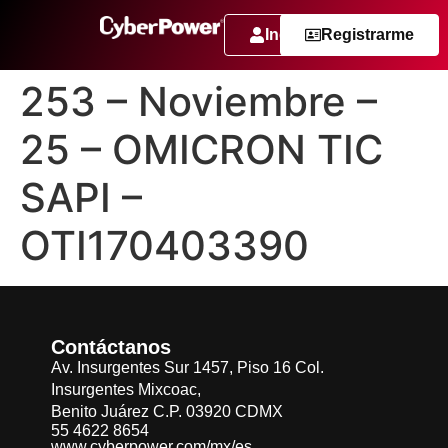
Ingresar
Registrarme
253 – Noviembre –
25 – OMICRON TIC
SAPI –
OTI170403390
Contáctanos
Av. Insurgentes Sur 1457, Piso 16 Col.
Insurgentes Mixcoac,
Benito Juárez C.P. 03920 CDMX
55 4622 8654
www.cyberpower.com/mx/es