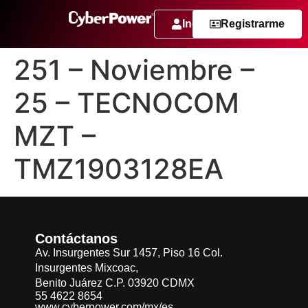
Ingresar
Registrarme
251 – Noviembre –
25 – TECNOCOM
MZT –
TMZ1903128EA
Contáctanos
Av. Insurgentes Sur 1457, Piso 16 Col.
Insurgentes Mixcoac,
Benito Juárez C.P. 03920 CDMX
55 4622 8654
www.cyberpower.com/mx/es