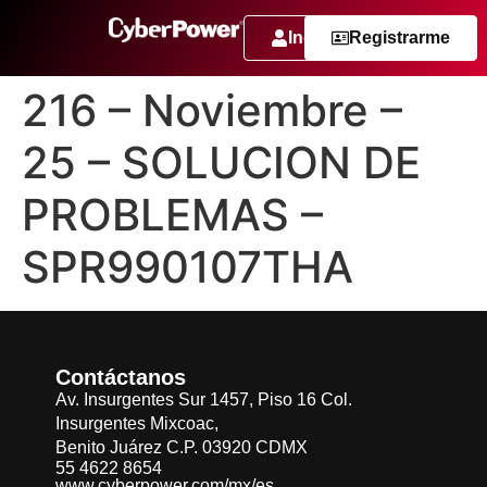
Ingresar
Registrarme
216 – Noviembre –
25 – SOLUCION DE
PROBLEMAS –
SPR990107THA
Contáctanos
Av. Insurgentes Sur 1457, Piso 16 Col.
Insurgentes Mixcoac,
Benito Juárez C.P. 03920 CDMX
55 4622 8654
www.cyberpower.com/mx/es