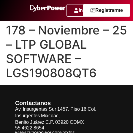
Ingresar
Registrarme
178 – Noviembre – 25
– LTP GLOBAL
SOFTWARE –
LGS190808QT6
Contáctanos
Av. Insurgentes Sur 1457, Piso 16 Col.
Insurgentes Mixcoac,
Benito Juárez C.P. 03920 CDMX
55 4622 8654
www.cyberpower.com/mx/es