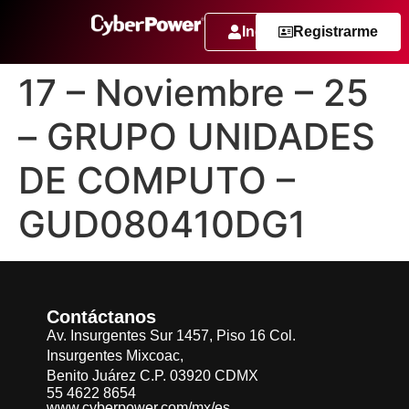
Ingresar
Registrarme
17 – Noviembre – 25
– GRUPO UNIDADES
DE COMPUTO –
GUD080410DG1
Contáctanos
Av. Insurgentes Sur 1457, Piso 16 Col.
Insurgentes Mixcoac,
Benito Juárez C.P. 03920 CDMX
55 4622 8654
www.cyberpower.com/mx/es