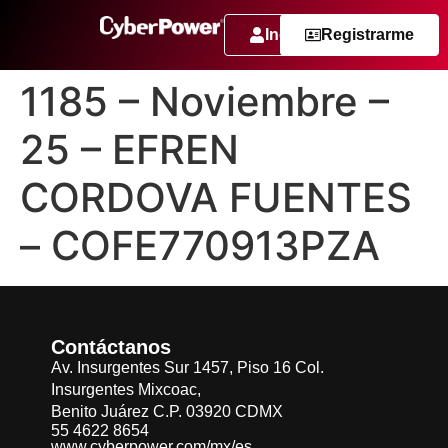
Ingresar
Registrarme
1185 – Noviembre –
25 – EFREN
CORDOVA FUENTES
– COFE770913PZA
Contáctanos
Av. Insurgentes Sur 1457, Piso 16 Col.
Insurgentes Mixcoac,
Benito Juárez C.P. 03920 CDMX
55 4622 8654
www.cyberpower.com/mx/es