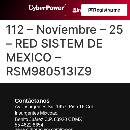
Ingresar
Registrarme
112 – Noviembre – 25
– RED SISTEM DE
MEXICO –
RSM980513IZ9
Contáctanos
Av. Insurgentes Sur 1457, Piso 16 Col.
Insurgentes Mixcoac,
Benito Juárez C.P. 03920 CDMX
55 4622 8654
www.cyberpower.com/mx/es