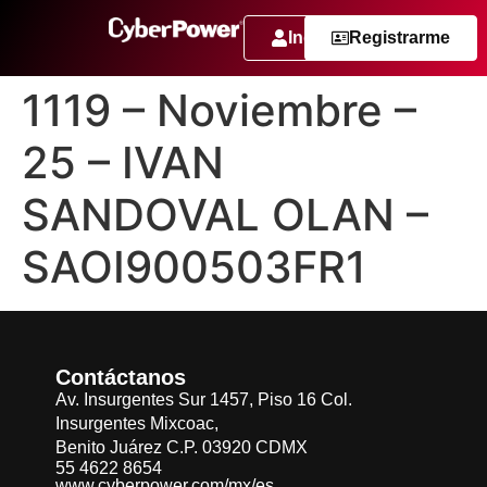
Ingresar
Registrarme
1119 – Noviembre –
25 – IVAN
SANDOVAL OLAN –
SAOI900503FR1
Contáctanos
Av. Insurgentes Sur 1457, Piso 16 Col.
Insurgentes Mixcoac,
Benito Juárez C.P. 03920 CDMX
55 4622 8654
www.cyberpower.com/mx/es