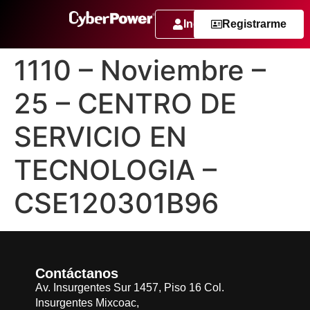
Ingresar
Registrarme
1110 – Noviembre –
25 – CENTRO DE
SERVICIO EN
TECNOLOGIA –
CSE120301B96
Contáctanos
Av. Insurgentes Sur 1457, Piso 16 Col.
Insurgentes Mixcoac,