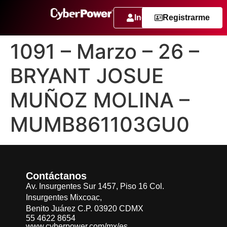
Ingresar
Registrarme
1091 – Marzo – 26 –
BRYANT JOSUE
MUÑOZ MOLINA –
MUMB861103GU0
Contáctanos
Av. Insurgentes Sur 1457, Piso 16 Col.
Insurgentes Mixcoac,
Benito Juárez C.P. 03920 CDMX
55 4622 8654
www.cyberpower.com/mx/es