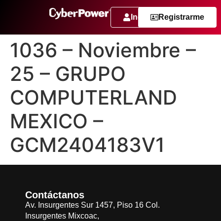
Ingresar
Registrarme
1036 – Noviembre –
25 – GRUPO
COMPUTERLAND
MEXICO –
GCM2404183V1
Contáctanos
Av. Insurgentes Sur 1457, Piso 16 Col.
Insurgentes Mixcoac,