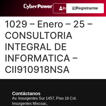
Ingresar
Registrarme
1029 – Enero – 25 –
CONSULTORIA
INTEGRAL DE
INFORMATICA –
CII910918NSA
Contáctanos
Av. Insurgentes Sur 1457, Piso 16 Col.
Insurgentes Mixcoac,