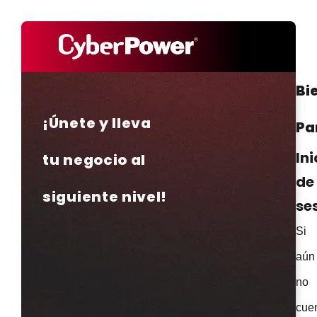
Bi
¡Únete y lleva
Pa
Ini
tu negocio al
de
siguiente nivel!
se
Si
aún
no
cue