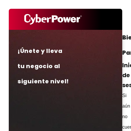
Bi
¡Únete y lleva
Pa
Ini
tu negocio al
de
siguiente nivel!
se
Si
aún
no
cue