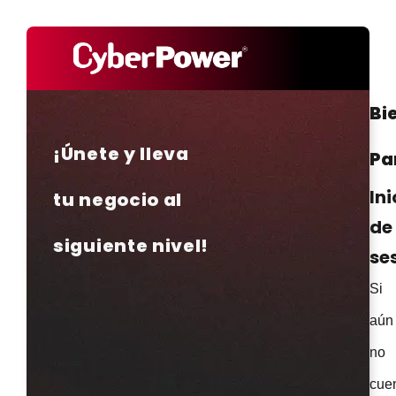
Bi
¡Únete y lleva
Pa
Ini
tu negocio al
de
siguiente nivel!
se
Si
aún
no
cue