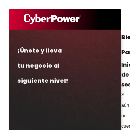
Bi
¡Únete y lleva
Pa
Ini
tu negocio al
de
siguiente nivel!
se
Si
aún
no
cue