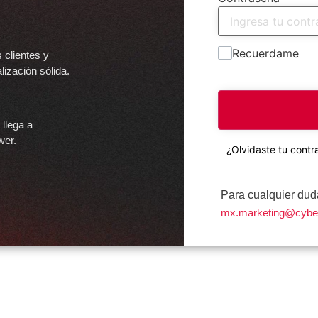
.
Recuerdame
 clientes y
ización sólida.
 llega a
wer.
¿Olvidaste tu cont
Para cualquier duda
mx.marketing@cybe