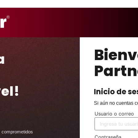
Bienv
a
Partn
el!
Inicio de se
Si aún no cuentas co
Usuario o correo
s comprometidos
Contraseña