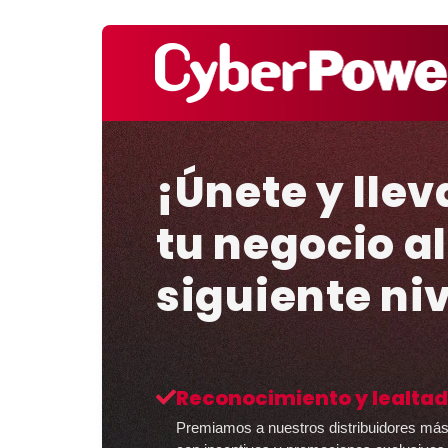
¡Únete y llev
tu negocio al
siguiente niv
Reconocimiento y lealtad
Premiamos a nuestros distribuidores má