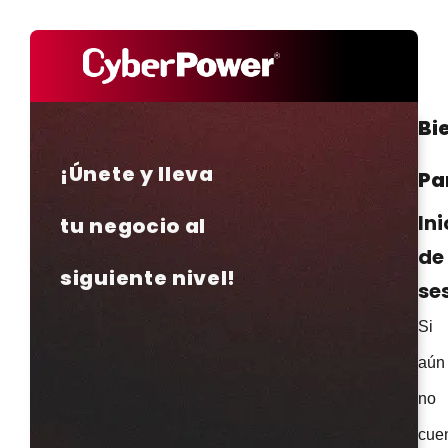
Bi
¡Únete y lleva
Pa
Ini
tu negocio al
de
siguiente nivel!
se
Si
aún
no
cue