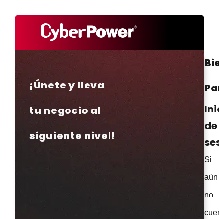
Bi
¡Únete y lleva
Pa
Ini
tu negocio al
de
siguiente nivel!
se
Si
aún
no
cue